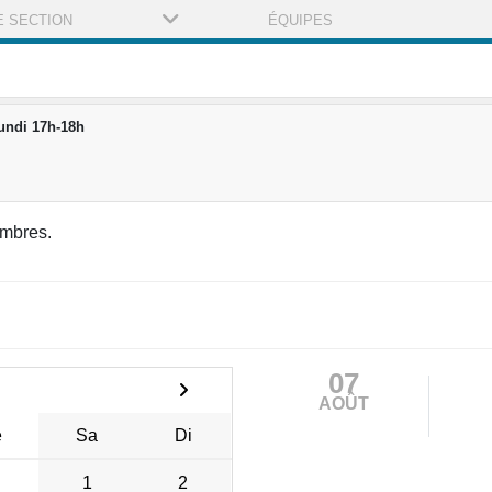
E SECTION
ÉQUIPES
undi 17h-18h
H
mbres.
07
AOÛT
e
Sa
Di
1
2