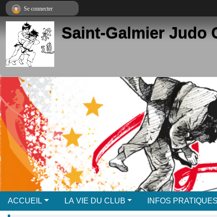
Panneau de gestion des cookies
Se connecter
Saint-Galmier Judo 
ACCUEIL
LA VIE DU CLUB
INFOS PRATIQUE