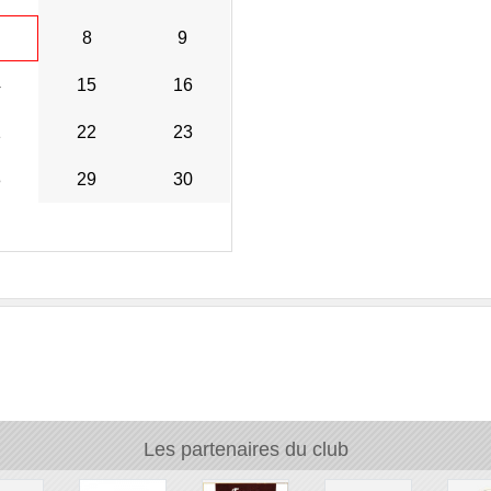
8
9
4
15
16
1
22
23
8
29
30
Les partenaires du club