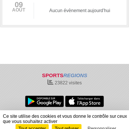
09
AOÛT
Aucun évènement aujourd'hui
SPORTS
REGIONS
23822
visites
Charte cookies
Gestion des cookies
Ce site utilise des cookies et vous donne le contrôle sur ceux
Informations légales
Signaler un contenu inapproprié
que vous souhaitez activer
Tout accepter
Tout refuser
Personnaliser
Envie de participer ?