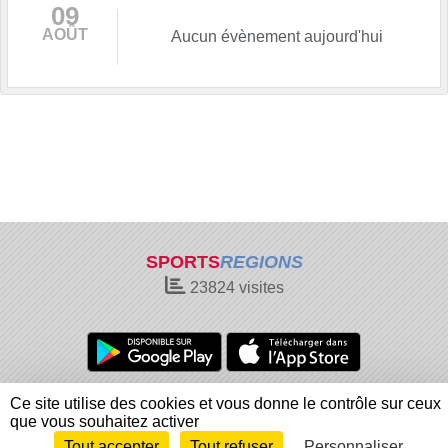
09
AOÛT
Aucun évènement aujourd'hui
SPORTS
REGIONS
23824
visites
Charte cookies
Gestion des cookies
Ce site utilise des cookies et vous donne le contrôle sur ceux
Informations légales
Signaler un contenu inapproprié
que vous souhaitez activer
Tout accepter
Tout refuser
Personnaliser
Envie de participer ?