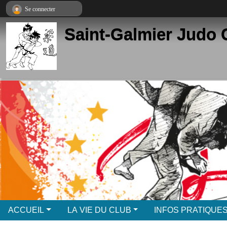
Panneau de gestion des cookies
Se connecter
Saint-Galmier Judo 
ACCUEIL
LA VIE DU CLUB
INFOS PRATIQUE