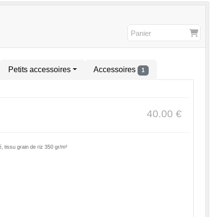
Panier
Petits accessoires
Accessoires
1
40.00
€
é, tissu grain de riz 350 gr/m²