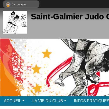
Panneau de gestion des cookies
Se connecter
Saint-Galmier Judo 
ACCUEIL
LA VIE DU CLUB
INFOS PRATIQUE