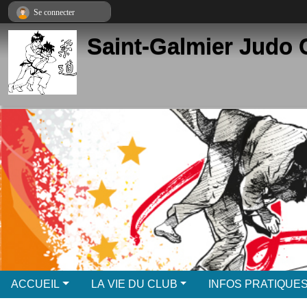
Panneau de gestion des cookies
Se connecter
Saint-Galmier Judo 
ACCUEIL
LA VIE DU CLUB
INFOS PRATIQUE