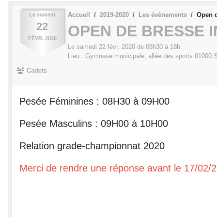
Accueil
2019-2020
Les évènements
Open d
Le
samedi
22
OPEN DE BRESSE 
FÉVR.
2020
Le
samedi
22
févr.
2020
de 08h30 à 18h
Lieu :
Gymnase municipale, allée des sports
01000
S
Cadets
Pesée Féminines : 0
8
H
3
0 à
09
H
0
0
Pesée Masculins :
09
H
0
0 à 1
0
H
0
0
Relation grade-championnat 2020
Merci de rendre une réponse avant le 17/02/