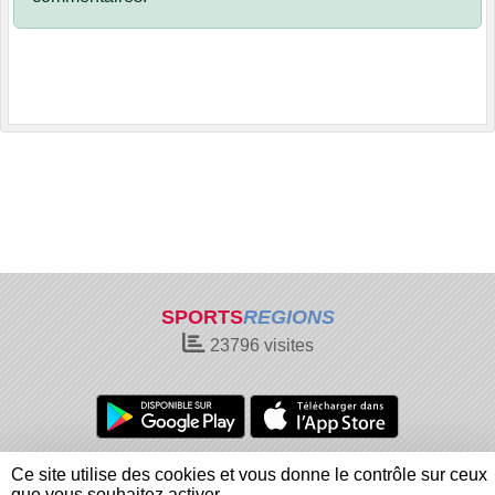
SPORTS
REGIONS
23796
visites
Charte cookies
Gestion des cookies
Ce site utilise des cookies et vous donne le contrôle sur ceux
Informations légales
Signaler un contenu inapproprié
que vous souhaitez activer