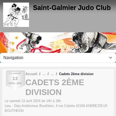
Panneau de gestion des cookies
Saint-Galmier Judo Club
Le
samedi
Accueil
Cadets 2ème division
13
CADETS 2ÈME
AVRIL
2024
DIVISION
Le
samedi
13
avril
2024
de 14h à 18h
Lieu :
Dojo Andrézieux Bouthéon, 4 rue Colette
42160
ANDREZIEUX
BOUTHEON