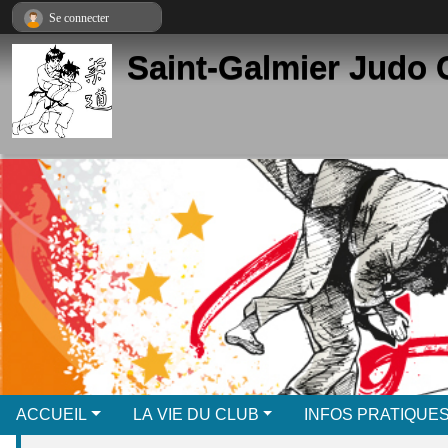
Panneau de gestion des cookies
Se connecter
Saint-Galmier Judo 
ACCUEIL
LA VIE DU CLUB
INFOS PRATIQUE